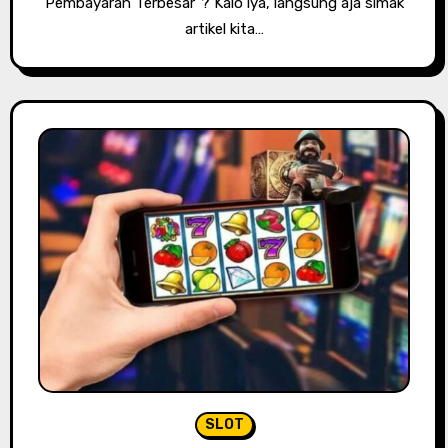
Pembayaran Terbesar”? Kalo iya, langsung aja simak
artikel kita…
SLOT