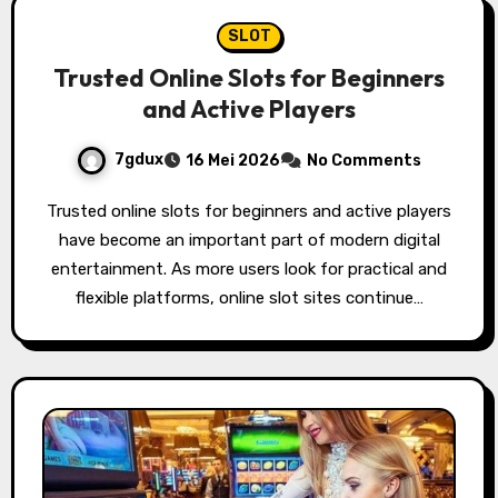
SLOT
Trusted Online Slots for Beginners
and Active Players
7gdux
16 Mei 2026
No Comments
Trusted online slots for beginners and active players
have become an important part of modern digital
entertainment. As more users look for practical and
flexible platforms, online slot sites continue…