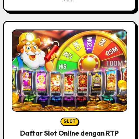
SLOT
Daftar Slot Online dengan RTP