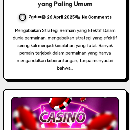
yang Paling Umum
7gdux
26 April 2025
No Comments
Mengabaikan Strategi Bermain yang Efektif Dalam
dunia permainan, mengabaikan strategi yang efektif
sering kali menjadi kesalahan yang fatal. Banyak
pemain terjebak dalam permainan yang hanya
mengandalkan keberuntungan, tanpa menyadari
bahwa…