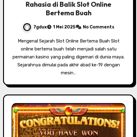
Rahasia di Balik Slot Online
Bertema Buah
7gdux
1 Mei 2025
No Comments
Mengenal Sejarah Slot Online Bertema Buah Slot
online bertema buah telah menjadi salah satu
permainan kasino yang paling digemari di dunia maya.
Sejarahnya dimulai pada akhir abad ke-19 dengan
mesin…