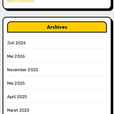
agen judi bola
Archives
Juli 2026
Mei 2026
November 2025
Mei 2025
April 2025
Maret 2025