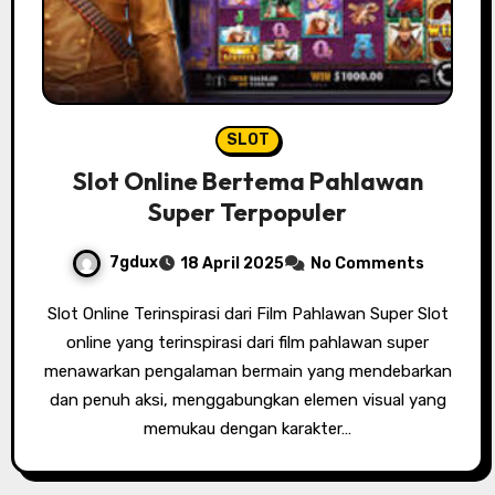
SLOT
Slot Online Bertema Pahlawan
Super Terpopuler
7gdux
18 April 2025
No Comments
Slot Online Terinspirasi dari Film Pahlawan Super Slot
online yang terinspirasi dari film pahlawan super
menawarkan pengalaman bermain yang mendebarkan
dan penuh aksi, menggabungkan elemen visual yang
memukau dengan karakter…