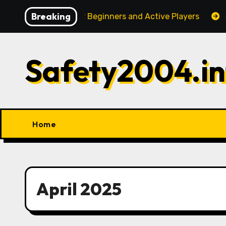
Skip
Breaking
ine Slots for Beginners and Active Players
Slot Onli
to
content
Safety2004.in
Home
April 2025