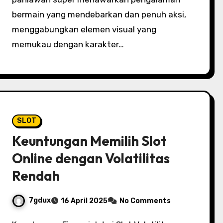
bermain yang mendebarkan dan penuh aksi,
menggabungkan elemen visual yang
memukau dengan karakter…
SLOT
Keuntungan Memilih Slot
Online dengan Volatilitas
Rendah
7gdux
16 April 2025
No Comments