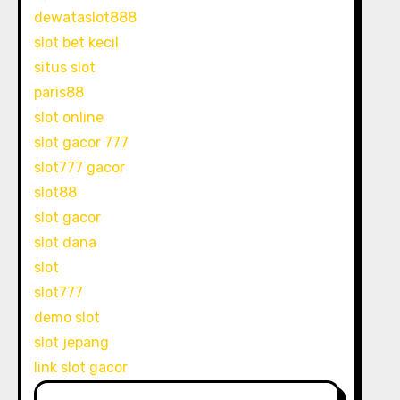
dewataslot888
slot bet kecil
situs slot
paris88
slot online
slot gacor 777
slot777 gacor
slot88
slot gacor
slot dana
slot
slot777
demo slot
slot jepang
link slot gacor