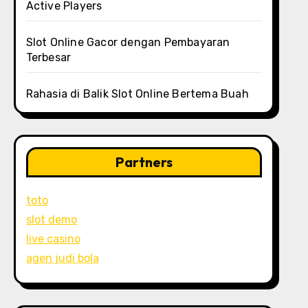
Active Players
Slot Online Gacor dengan Pembayaran
Terbesar
Rahasia di Balik Slot Online Bertema Buah
Partners
toto
slot demo
live casino
agen judi bola