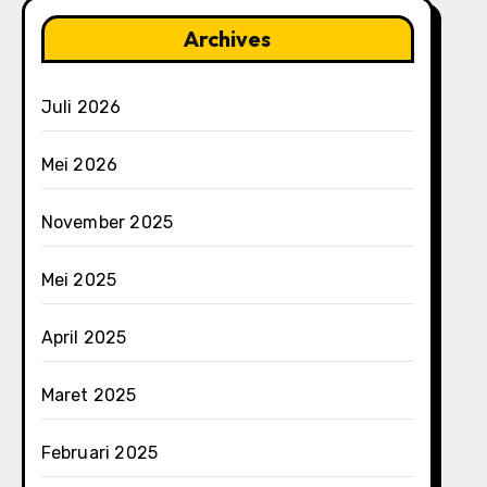
Archives
Juli 2026
Mei 2026
November 2025
Mei 2025
April 2025
Maret 2025
Februari 2025