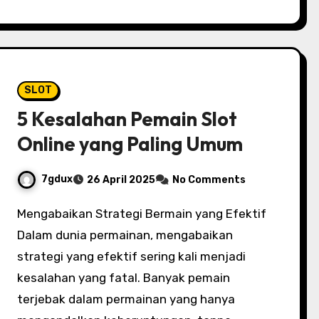
SLOT
5 Kesalahan Pemain Slot
Online yang Paling Umum
7gdux
26 April 2025
No Comments
Mengabaikan Strategi Bermain yang Efektif
Dalam dunia permainan, mengabaikan
strategi yang efektif sering kali menjadi
kesalahan yang fatal. Banyak pemain
terjebak dalam permainan yang hanya