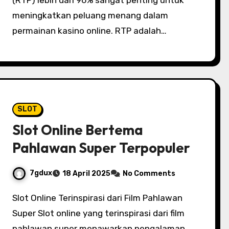
(RTP) lebih dari 96% sangat penting untuk
meningkatkan peluang menang dalam
permainan kasino online. RTP adalah…
SLOT
Slot Online Bertema
Pahlawan Super Terpopuler
7gdux
18 April 2025
No Comments
Slot Online Terinspirasi dari Film Pahlawan
Super Slot online yang terinspirasi dari film
pahlawan super menawarkan pengalaman