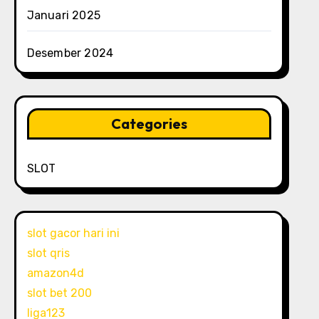
Januari 2025
Desember 2024
Categories
SLOT
slot gacor hari ini
slot qris
amazon4d
slot bet 200
liga123