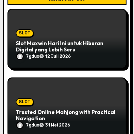
SLOT
Slot Maxwin Hari Ini untuk Hiburan
Digital yang Lebih Seru
7gdux
12 Juli 2026
SLOT
Trusted Online Mahjong with Practical
Navigation
7gdux
31 Mei 2026