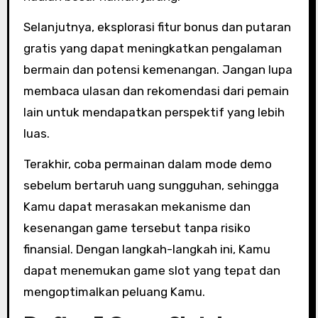
Selanjutnya, eksplorasi fitur bonus dan putaran
gratis yang dapat meningkatkan pengalaman
bermain dan potensi kemenangan. Jangan lupa
membaca ulasan dan rekomendasi dari pemain
lain untuk mendapatkan perspektif yang lebih
luas.
Terakhir, coba permainan dalam mode demo
sebelum bertaruh uang sungguhan, sehingga
Kamu dapat merasakan mekanisme dan
kesenangan game tersebut tanpa risiko
finansial. Dengan langkah-langkah ini, Kamu
dapat menemukan game slot yang tepat dan
mengoptimalkan peluang Kamu.