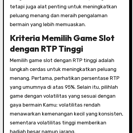
tetapi juga alat penting untuk meningkatkan
peluang menang dan meraih pengalaman
bermain yang lebih memuaskan.
Kriteria Memilih Game Slot
dengan RTP Tinggi
Memilih game slot dengan RTP tinggi adalah
langkah cerdas untuk meningkatkan peluang
menang. Pertama, perhatikan persentase RTP
yang umumnya di atas 95%. Selain itu, pilihlah
game dengan volatilitas yang sesuai dengan
gaya bermain Kamu; volatilitas rendah
menawarkan kemenangan kecil yang konsisten,
sementara volatilitas tinggi memberikan
hadiah besar namun jarang.