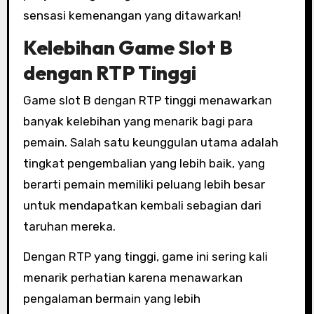
sensasi kemenangan yang ditawarkan!
Kelebihan Game Slot B
dengan RTP Tinggi
Game slot B dengan RTP tinggi menawarkan
banyak kelebihan yang menarik bagi para
pemain. Salah satu keunggulan utama adalah
tingkat pengembalian yang lebih baik, yang
berarti pemain memiliki peluang lebih besar
untuk mendapatkan kembali sebagian dari
taruhan mereka.
Dengan RTP yang tinggi, game ini sering kali
menarik perhatian karena menawarkan
pengalaman bermain yang lebih