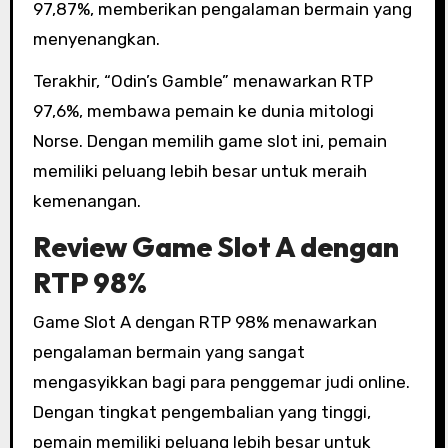
97,87%, memberikan pengalaman bermain yang
menyenangkan.
Terakhir, “Odin’s Gamble” menawarkan RTP
97,6%, membawa pemain ke dunia mitologi
Norse. Dengan memilih game slot ini, pemain
memiliki peluang lebih besar untuk meraih
kemenangan.
Review Game Slot A dengan
RTP 98%
Game Slot A dengan RTP 98% menawarkan
pengalaman bermain yang sangat
mengasyikkan bagi para penggemar judi online.
Dengan tingkat pengembalian yang tinggi,
pemain memiliki peluang lebih besar untuk