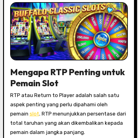
Mengapa RTP Penting untuk
Pemain Slot
RTP atau Return to Player adalah salah satu
aspek penting yang perlu dipahami oleh
pemain
slot
. RTP menunjukkan persentase dari
total taruhan yang akan dikembalikan kepada
pemain dalam jangka panjang.