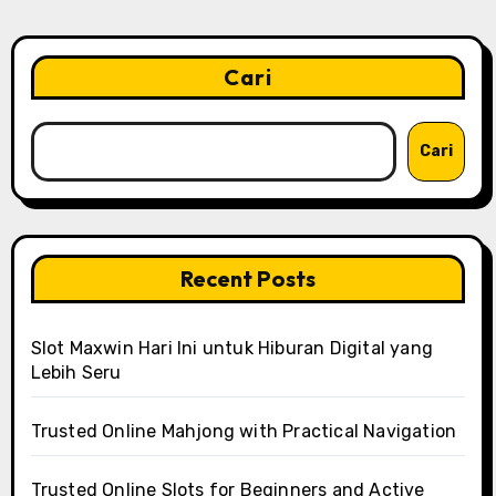
Cari
Cari
Recent Posts
Slot Maxwin Hari Ini untuk Hiburan Digital yang
Lebih Seru
Trusted Online Mahjong with Practical Navigation
Trusted Online Slots for Beginners and Active