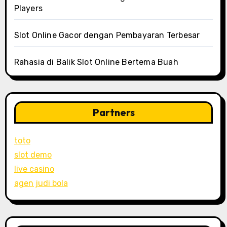
Players
Slot Online Gacor dengan Pembayaran Terbesar
Rahasia di Balik Slot Online Bertema Buah
Partners
toto
slot demo
live casino
agen judi bola