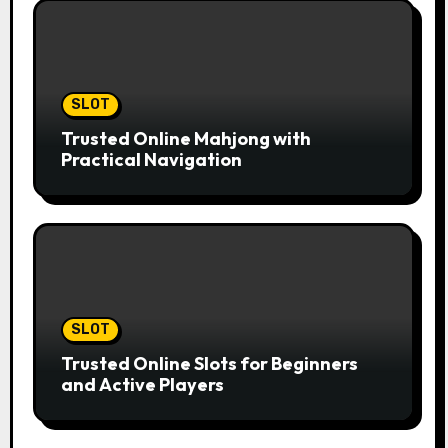
SLOT
Trusted Online Mahjong with
Practical Navigation
SLOT
Trusted Online Slots for Beginners
and Active Players