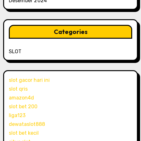
Desember 2024
Categories
SLOT
slot gacor hari ini
slot qris
amazon4d
slot bet 200
liga123
dewataslot888
slot bet kecil