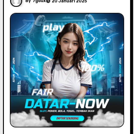
By
7gdux
20 Januari 2025