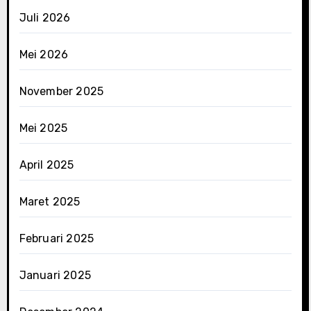
Juli 2026
Mei 2026
November 2025
Mei 2025
April 2025
Maret 2025
Februari 2025
Januari 2025