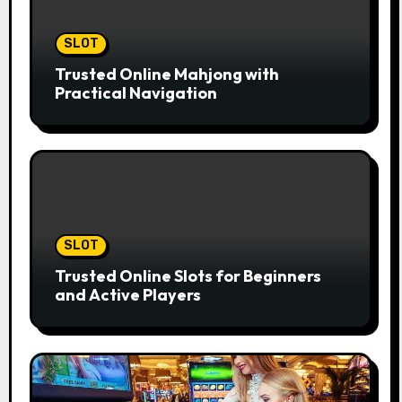
SLOT
Trusted Online Mahjong with
Practical Navigation
SLOT
Trusted Online Slots for Beginners
and Active Players