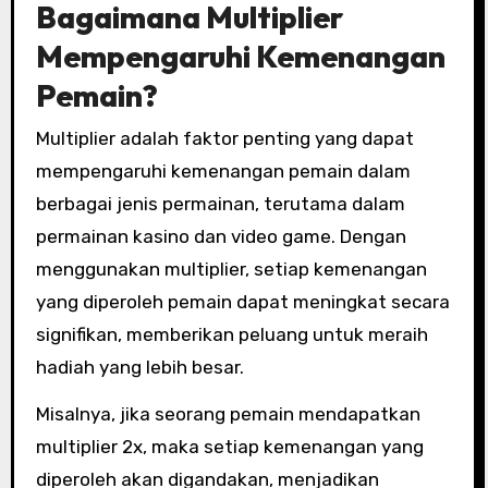
Bagaimana Multiplier
Mempengaruhi Kemenangan
Pemain?
Multiplier adalah faktor penting yang dapat
mempengaruhi kemenangan pemain dalam
berbagai jenis permainan, terutama dalam
permainan kasino dan video game. Dengan
menggunakan multiplier, setiap kemenangan
yang diperoleh pemain dapat meningkat secara
signifikan, memberikan peluang untuk meraih
hadiah yang lebih besar.
Misalnya, jika seorang pemain mendapatkan
multiplier 2x, maka setiap kemenangan yang
diperoleh akan digandakan, menjadikan