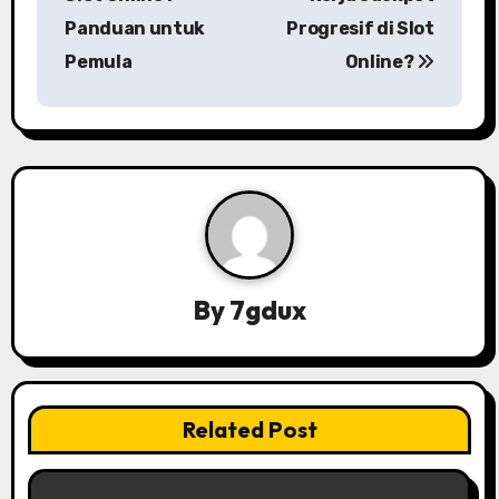
v
Panduan untuk
Progresif di Slot
Pemula
Online?
i
g
a
s
i
p
By
7gdux
o
s
Related Post