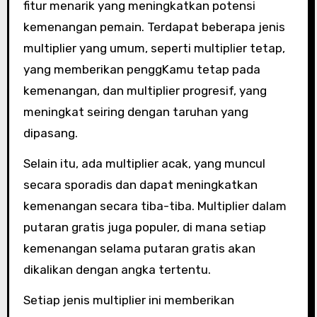
fitur menarik yang meningkatkan potensi
kemenangan pemain. Terdapat beberapa jenis
multiplier yang umum, seperti multiplier tetap,
yang memberikan penggKamu tetap pada
kemenangan, dan multiplier progresif, yang
meningkat seiring dengan taruhan yang
dipasang.
Selain itu, ada multiplier acak, yang muncul
secara sporadis dan dapat meningkatkan
kemenangan secara tiba-tiba. Multiplier dalam
putaran gratis juga populer, di mana setiap
kemenangan selama putaran gratis akan
dikalikan dengan angka tertentu.
Setiap jenis multiplier ini memberikan