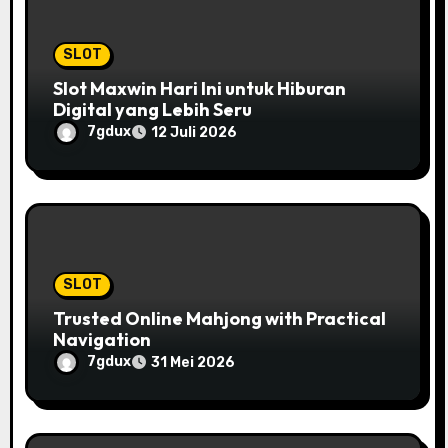
SLOT
Slot Maxwin Hari Ini untuk Hiburan
Digital yang Lebih Seru
7gdux
12 Juli 2026
SLOT
Trusted Online Mahjong with Practical
Navigation
7gdux
31 Mei 2026