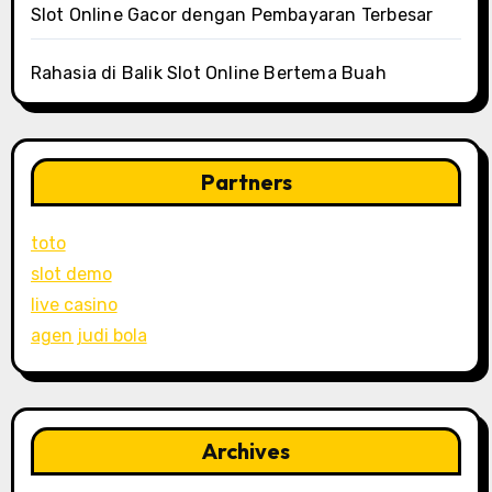
Slot Online Gacor dengan Pembayaran Terbesar
Rahasia di Balik Slot Online Bertema Buah
Partners
toto
slot demo
live casino
agen judi bola
Archives