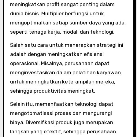
meningkatkan profit sangat penting dalam
dunia bisnis. Multiplier berfungsi untuk
mengoptimalkan setiap sumber daya yang ada,
seperti tenaga kerja, modal, dan teknologi.
Salah satu cara untuk menerapkan strategi ini
adalah dengan meningkatkan efisiensi
operasional. Misalnya, perusahaan dapat
menginvestasikan dalam pelatihan karyawan
untuk meningkatkan keterampilan mereka,
sehingga produktivitas meningkat.
Selain itu, memanfaatkan teknologi dapat
mengotomatisasi proses dan mengurangi
biaya. Diversifikasi produk juga merupakan
langkah yang efektif, sehingga perusahaan