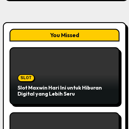
You Missed
SLOT
Slot Maxwin Hari Ini untuk Hiburan
Digital yang Lebih Seru